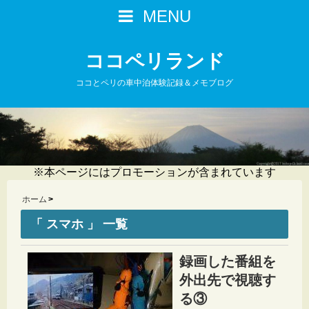
MENU
ココペリランド
ココとペリの車中泊体験記録＆メモブログ
※本ページにはプロモーションが含まれています
ホーム
「 スマホ 」 一覧
録画した番組を
外出先で視聴す
る③