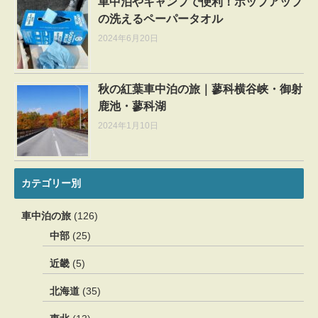
車中泊やキャンプで便利！ポップアップ
の洗えるペーパータオル
2024年6月20日
秋の紅葉車中泊の旅｜蓼科横谷峡・御射
鹿池・蓼科湖
2024年1月10日
カテゴリー別
車中泊の旅
(126)
中部
(25)
近畿
(5)
北海道
(35)