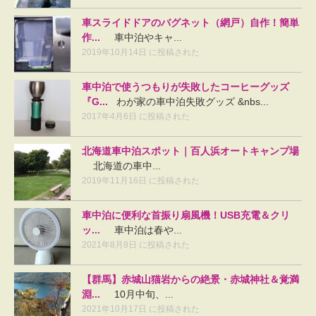
車スライドドアのバグネット（網戸）自作！簡単
作...
車中泊やキャ...
2019年10月14日 に投稿された
車中泊で使うつもりが失敗したコーヒーグッズ
『G...
わが家の車中泊失敗グッズ &nbs...
2017年4月6日 に投稿された
北海道車中泊スポット｜百人浜オートキャンプ場
北海道の車中...
2019年11月16日 に投稿された
車中泊に便利な首振り扇風機！USB充電＆クリ
ッ...
車中泊は春や...
2021年8月8日 に投稿された
【群馬】赤城山猫岩からの絶景・赤城神社＆覚満
淵...
10月中旬、...
2021年10月17日 に投稿された