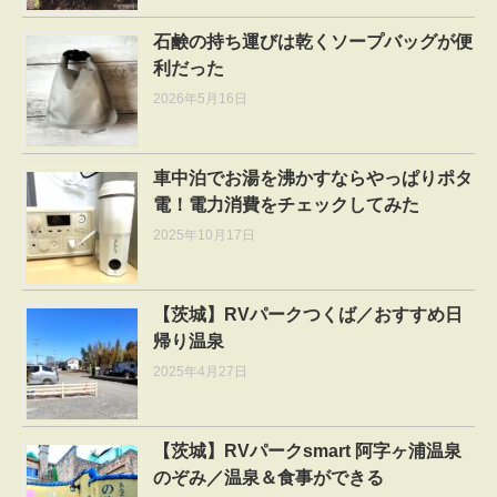
石鹸の持ち運びは乾くソープバッグが便
利だった
2026年5月16日
車中泊でお湯を沸かすならやっぱりポタ
電！電力消費をチェックしてみた
2025年10月17日
【茨城】RVパークつくば／おすすめ日
帰り温泉
2025年4月27日
【茨城】RVパークsmart 阿字ヶ浦温泉
のぞみ／温泉＆食事ができる