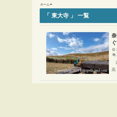
ホーム
「 東大寺 」 一覧
奈
ぐ
2
寺
,
以
高