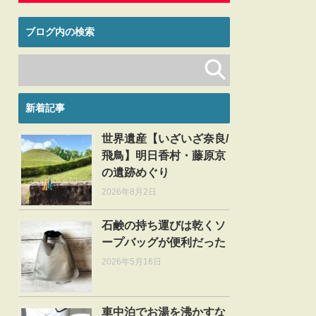
ブログ内の検索
新着記事
世界遺産【いざいざ奈良/
飛鳥】明日香村・藤原京
の遺跡めぐり
2026年8月2日
石鹸の持ち運びは乾くソ
ープバッグが便利だった
2026年5月16日
車中泊でお湯を沸かすな