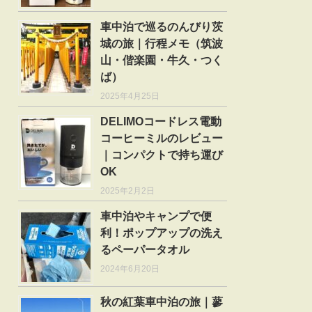
車中泊で巡るのんびり茨
城の旅｜行程メモ（筑波
山・偕楽園・牛久・つく
ば）
2025年4月25日
DELIMOコードレス電動
コーヒーミルのレビュー
｜コンパクトで持ち運び
OK
2025年2月2日
車中泊やキャンプで便
利！ポップアップの洗え
るペーパータオル
2024年6月20日
秋の紅葉車中泊の旅｜蓼