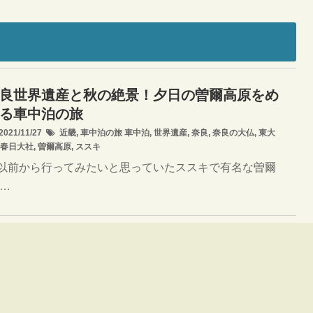
良世界遺産と秋の絶景！夕日の曽爾高原をめ
る車中泊の旅
021/11/27
近畿
,
車中泊の旅
車中泊
,
世界遺産
,
奈良
,
奈良の大仏
,
東大
春日大社
,
曽爾高原
,
ススキ
前から行ってみたいと思っていたススキで有名な曽爾
 …