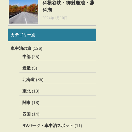
科横谷峡・御射鹿池・蓼
科湖
2024年1月10日
カテゴリー別
車中泊の旅
(126)
中部
(25)
近畿
(5)
北海道
(35)
東北
(13)
関東
(18)
四国
(14)
RVパーク・車中泊スポット
(11)