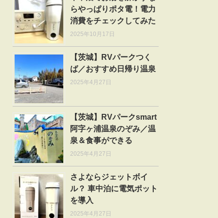
らやっぱりポタ電！電力
消費をチェックしてみた
2025年10月17日
【茨城】RVパークつく
ば／おすすめ日帰り温泉
2025年4月27日
【茨城】RVパークsmart
阿字ヶ浦温泉のぞみ／温
泉＆食事ができる
2025年4月27日
さよならジェットボイ
ル？ 車中泊に電気ポット
を導入
2025年4月27日