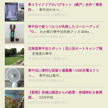
車スライドドアのバグネット（網戸）自作！簡単
作...
車中泊やキャ...
2019年10月14日 に投稿された
車中泊で使うつもりが失敗したコーヒーグッズ
『G...
わが家の車中泊失敗グッズ &nbs...
2017年4月6日 に投稿された
北海道車中泊スポット｜百人浜オートキャンプ場
北海道の車中...
2019年11月16日 に投稿された
車中泊に便利な首振り扇風機！USB充電＆クリ
ッ...
車中泊は春や...
2021年8月8日 に投稿された
【群馬】赤城山猫岩からの絶景・赤城神社＆覚満
淵...
10月中旬、...
2021年10月17日 に投稿された