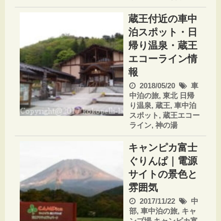
蔵王付近の車中
泊スポット・日
帰り温泉・蔵王
エコーライン情
報
2018/05/20
車
中泊の旅
,
東北
日帰
り温泉
,
蔵王
,
車中泊
スポット
,
蔵王エコー
ライン
,
神の湯
キャンピカ富士
ぐりんぱ｜電源
サイトの景色と
雰囲気
2017/11/22
中
部
,
車中泊の旅
,
キャ
ンプ場
キャンピカ富