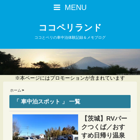
MENU
ココペリランド
ココとペリの車中泊体験記録＆メモブログ
※本ページにはプロモーションが含まれています
ホーム
「 車中泊スポット 」 一覧
【茨城】RVパー
クつくば／おす
すめ日帰り温泉