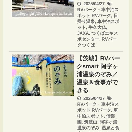
2025/04/27
RVパーク・車中泊ス
ポット
RVパーク
,
日
帰り温泉
,
車中泊スポ
ット
,
牛久大仏
,
JAXA
,
つくばエキス
ポセンター
,
RVパー
クつくば
【茨城】RVパー
クsmart 阿字ヶ
浦温泉のぞみ／
温泉＆食事がで
きる
2025/04/27
RVパーク・車中泊ス
ポット
RVパーク
,
車
中泊スポット
,
偕楽
園
,
筑波山
,
阿字ヶ浦
温泉のぞみ
,
温泉と食