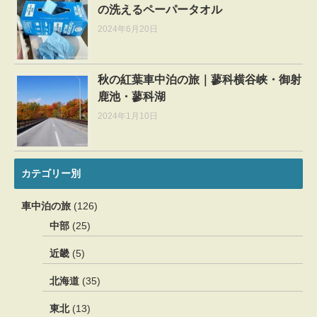
の洗えるペーパータオル
2024年6月20日
秋の紅葉車中泊の旅｜蓼科横谷峡・御射
鹿池・蓼科湖
2024年1月10日
カテゴリー別
車中泊の旅
(126)
中部
(25)
近畿
(5)
北海道
(35)
東北
(13)