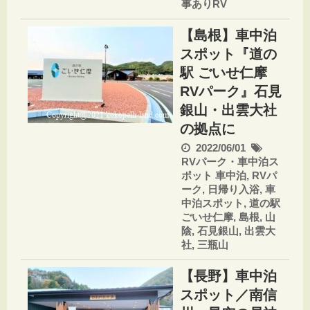
事ありRV
【島根】車中泊
スポット『道の
駅 ごいせ仁摩
RVパーク』石見
銀山・出雲大社
の拠点に
2022/06/01
RVパーク・車中泊ス
ポット
車中泊
,
RVパ
ーク
,
日帰り入浴
,
車
中泊スポット
,
道の駅
ごいせ仁摩
,
島根
,
山
陰
,
石見銀山
,
出雲大
社
,
三瓶山
【長野】車中泊
スポット／南信