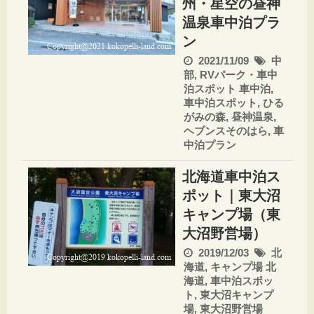
州・星空の昼神
温泉車中泊プラ
ン
2021/11/09
中
部
,
RVパーク・車中
泊スポット
車中泊
,
車中泊スポット
,
ひる
がみの森
,
昼神温泉
,
ヘブンスそのはら
,
車
中泊プラン
北海道車中泊ス
ポット｜東大沼
キャンプ場（東
大沼野営場）
2019/12/03
北
海道
,
キャンプ場
北
海道
,
車中泊スポッ
ト
,
東大沼キャンプ
場
,
東大沼野営場