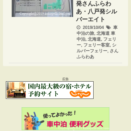
発さんふらわ
あ・八戸発シル
バーエイト
2019/10/04
車
中泊の旅
,
北海道
車
中泊
,
北海道
,
フェリ
ー
,
フェリー客室
,
シ
ルバーフェリー
,
さん
ふらわあ
広告