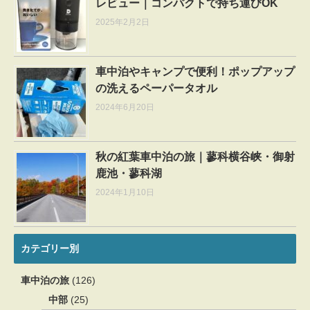
レビュー｜コンパクトで持ち運びOK
2025年2月2日
車中泊やキャンプで便利！ポップアップ
の洗えるペーパータオル
2024年6月20日
秋の紅葉車中泊の旅｜蓼科横谷峡・御射
鹿池・蓼科湖
2024年1月10日
カテゴリー別
車中泊の旅
(126)
中部
(25)