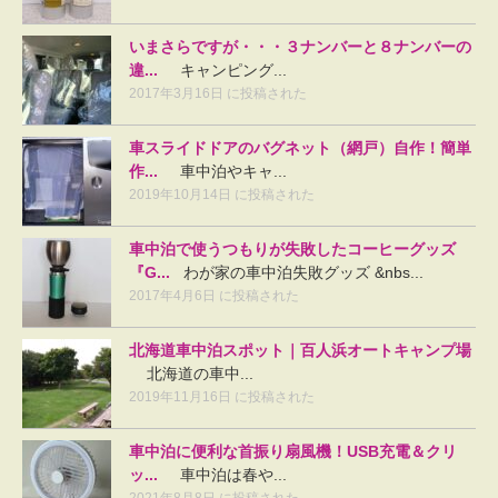
いまさらですが・・・３ナンバーと８ナンバーの
違...
キャンピング...
2017年3月16日 に投稿された
車スライドドアのバグネット（網戸）自作！簡単
作...
車中泊やキャ...
2019年10月14日 に投稿された
車中泊で使うつもりが失敗したコーヒーグッズ
『G...
わが家の車中泊失敗グッズ &nbs...
2017年4月6日 に投稿された
北海道車中泊スポット｜百人浜オートキャンプ場
北海道の車中...
2019年11月16日 に投稿された
車中泊に便利な首振り扇風機！USB充電＆クリ
ッ...
車中泊は春や...
2021年8月8日 に投稿された