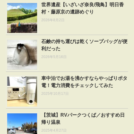
世界遺産【いざいざ奈良/飛鳥】明日香
村・藤原京の遺跡めぐり
2026年8月2日
石鹸の持ち運びは乾くソープバッグが便
利だった
2026年5月16日
車中泊でお湯を沸かすならやっぱりポタ
電！電力消費をチェックしてみた
2025年10月17日
【茨城】RVパークつくば／おすすめ日
帰り温泉
2025年4月27日