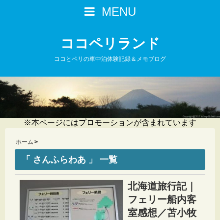
MENU
ココペリランド
ココとペリの車中泊体験記録＆メモブログ
※本ページにはプロモーションが含まれています
ホーム
「 さんふらわあ 」 一覧
北海道旅行記｜
フェリー船内客
室感想／苫小牧