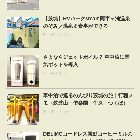
【茨城】RVパークsmart 阿字ヶ浦温泉
のぞみ／温泉＆食事ができる
2025年4月27日
さよならジェットボイル？ 車中泊に電
気ポットを導入
2025年4月27日
車中泊で巡るのんびり茨城の旅｜行程メ
モ（筑波山・偕楽園・牛久・つくば）
2025年4月25日
DELIMOコードレス電動コーヒーミルの