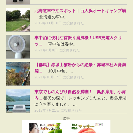
北海道車中泊スポット｜百人浜オートキャンプ場
北海道の車中...
2019年11月16日 に投稿された
車中泊に便利な首振り扇風機！USB充電＆クリ
ッ...
車中泊は春や...
2021年8月8日 に投稿された
【群馬】赤城山猫岩からの絶景・赤城神社＆覚満
淵...
10月中旬、...
2021年10月17日 に投稿された
東京でものんびり自然を満喫！ 奥多摩湖、小河
内...
都民の森でトレッキングしたあと、奥多摩湖
に立ち寄りました。 ...
2017年7月21日 に投稿された
広告