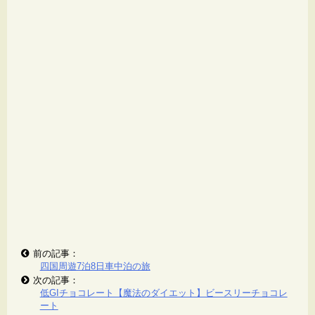
前の記事：
四国周遊7泊8日車中泊の旅
次の記事：
低GIチョコレート【魔法のダイエット】ビースリーチョコレ
ート