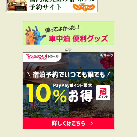
そこで入れた
より:
2018年9月28日 12:17 AM
消費税取られるので123.12円です。
軽油は税金にまで消費税課金。
返信
広告
koko-pelli
より:
2018年9月30日 10:39 AM
そうですね。
最近ガソリン代が高くなっているので税金何
とかしてほしいです。
返信