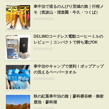
車中泊で巡るのんびり茨城の旅｜行程メ
モ（筑波山・偕楽園・牛久・つくば）
2025年4月25日
DELIMOコードレス電動コーヒーミルの
レビュー｜コンパクトで持ち運びOK
2025年2月2日
車中泊やキャンプで便利！ポップアップ
の洗えるペーパータオル
2024年6月20日
秋の紅葉車中泊の旅｜蓼科横谷峡・御射
鹿池・蓼科湖
2024年1月10日