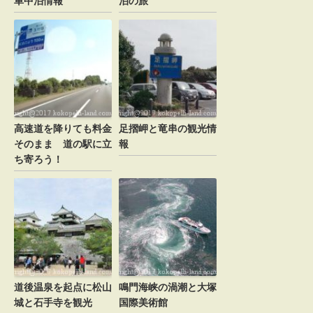
車中泊情報
泊の旅
新規投稿の通知をメールで受け取る場合、ここを
チェックしてください。
高速道を降りても料金
足摺岬と竜串の観光情
そのまま 道の駅に立
報
ち寄ろう！
道後温泉を起点に松山
鳴門海峡の渦潮と大塚
城と石手寺を観光
国際美術館