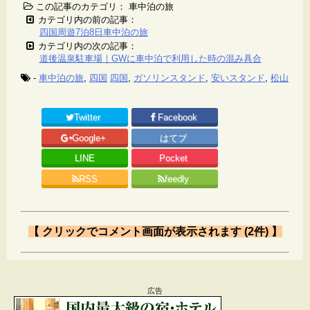
この記事のカテゴリ： 車中泊の旅
カテゴリ内の前の記事：
四国周遊7泊8日車中泊の旅
カテゴリ内の次の記事：
道後温泉駐車場｜GWに車中泊で利用した時の混み具合
-
車中泊の旅
,
四国
四国
,
ガソリンスタンド
,
安いスタンド
,
松山
Twitter
Facebook
Google+
はてブ
LINE
Pocket
RSS
feedly
【 クリックでコメント画面が表示されます (2件) 】
Comment
広告