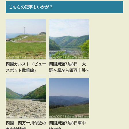
こちらの記事もいかが？
Message
メールアドレスが公開されることはありません。
*
が付いている欄は必須項目です
コメント
四国カルスト（ビュー
四国周遊7泊8日 大
スポット散策編）
野ヶ原から四万十川へ
名前
*
メール
*
四国 四万十川付近の
四国周遊7泊8日車中