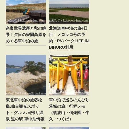
奈良世界遺産と秋の絶
北海道車中泊の旅4日
景！夕日の曽爾高原を
目｜ノロッコ号の予
めぐる車中泊の旅
約・RVパークLIFE IN
BIHORO利用
東北車中泊の旅②松
車中泊で巡るのんびり
島.仙台観光スポッ
茨城の旅｜行程メモ
ト・グルメ.日帰り温
（筑波山・偕楽園・牛
泉.道の駅.車中泊情報
久・つくば）