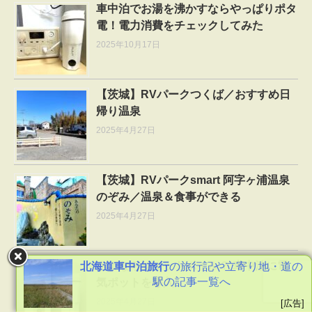
車中泊でお湯を沸かすならやっぱりポタ
電！電力消費をチェックしてみた
2025年10月17日
【茨城】RVパークつくば／おすすめ日
帰り温泉
2025年4月27日
【茨城】RVパークsmart 阿字ヶ浦温泉
のぞみ／温泉＆食事ができる
2025年4月27日
さよならジェットボイル？ 車中泊に電
北海道車中泊旅行
の旅行記や立寄り地・道の
駅の記事一覧へ
気ポットを導入
2025年4月27日
[広告]