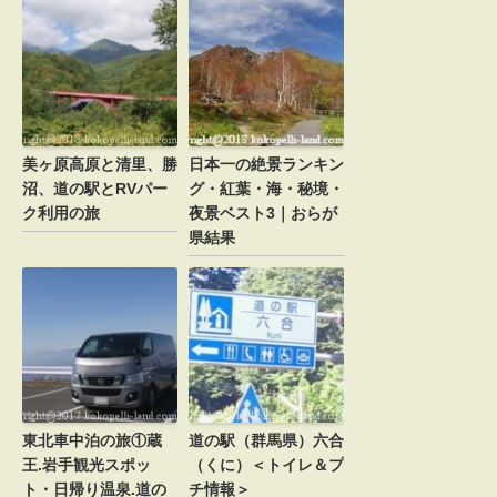
美ヶ原高原と清里、勝
日本一の絶景ランキン
沼、道の駅とRVパー
グ・紅葉・海・秘境・
ク利用の旅
夜景ベスト3｜おらが
県結果
東北車中泊の旅①蔵
道の駅（群馬県）六合
王.岩手観光スポッ
（くに）＜トイレ＆プ
ト・日帰り温泉.道の
チ情報＞