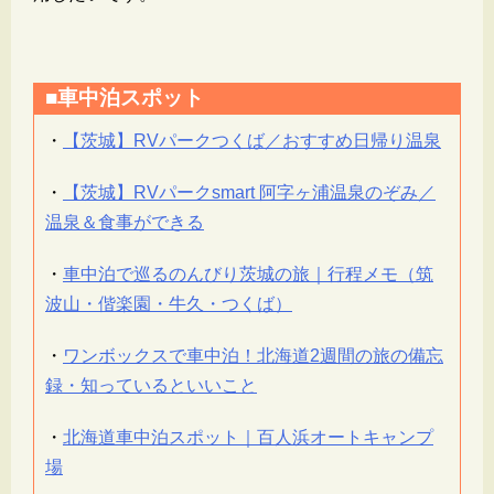
■車中泊スポット
・
【茨城】RVパークつくば／おすすめ日帰り温泉
・
【茨城】RVパークsmart 阿字ヶ浦温泉のぞみ／
温泉＆食事ができる
・
車中泊で巡るのんびり茨城の旅｜行程メモ（筑
波山・偕楽園・牛久・つくば）
・
ワンボックスで車中泊！北海道2週間の旅の備忘
録・知っているといいこと
・
北海道車中泊スポット｜百人浜オートキャンプ
場