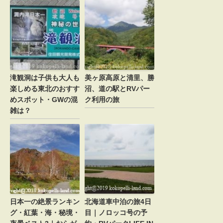
滝観洞は子供も大人も
美ヶ原高原と清里、勝
楽しめる東北のおすす
沼、道の駅とRVパー
めスポット・GWの混
ク利用の旅
雑は？
日本一の絶景ランキン
北海道車中泊の旅4日
グ・紅葉・海・秘境・
目｜ノロッコ号の予