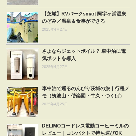
【茨城】RVパークsmart 阿字ヶ浦温泉
のぞみ／温泉＆食事ができる
2025年4月27日
さよならジェットボイル？ 車中泊に電
気ポットを導入
2025年4月27日
車中泊で巡るのんびり茨城の旅｜行程メ
モ（筑波山・偕楽園・牛久・つくば）
2025年4月25日
DELIMOコードレス電動コーヒーミルの
レビュー｜コンパクトで持ち運びOK