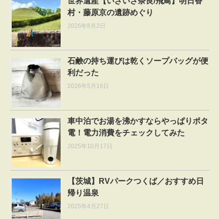
世界遺産【いざいざ奈良/飛鳥】明日香
村・藤原京の遺跡めぐり
2026年8月2日
石鹸の持ち運びは乾くソープバッグが便
利だった
2026年5月16日
車中泊でお湯を沸かすならやっぱりポタ
電！電力消費をチェックしてみた
2025年10月17日
【茨城】RVパークつくば／おすすめ日
帰り温泉
2025年4月27日