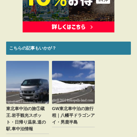
メール
*
こちらの記事もいかが？
新規投稿の通知をメールで受け取る場合、ここを
チェックしてください。
東北車中泊の旅①蔵
GW東北車中泊の旅行
王.岩手観光スポッ
程｜八幡平ドラゴンア
ト・日帰り温泉.道の
イ・男鹿半島
駅.車中泊情報