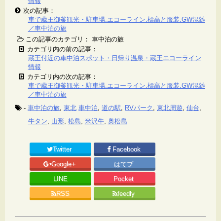
情報
次の記事：
車で蔵王御釜観光・駐車場.エコーライン.標高と服装.GW混雑
／車中泊の旅
この記事のカテゴリ： 車中泊の旅
カテゴリ内の前の記事：
蔵王付近の車中泊スポット・日帰り温泉・蔵王エコーライン
情報
カテゴリ内の次の記事：
車で蔵王御釜観光・駐車場.エコーライン.標高と服装.GW混雑
／車中泊の旅
-
車中泊の旅
,
東北
車中泊
,
道の駅
,
RVパーク
,
東北周遊
,
仙台
,
牛タン
,
山形
,
松島
,
米沢牛
,
奥松島
Twitter
Facebook
Google+
はてブ
LINE
Pocket
RSS
feedly