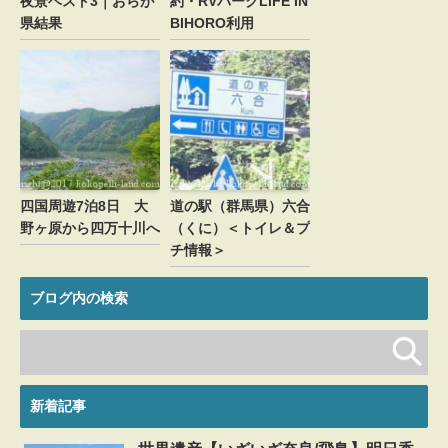
夜景ベスト3｜おらが
約・RVパークLIFE IN
県結果
BIHORO利用
四国周遊7泊8日 大
道の駅（群馬県）六合
野ヶ原から四万十川へ
（くに）＜トイレ＆プ
チ情報＞
ブログ内の検索
新着記事