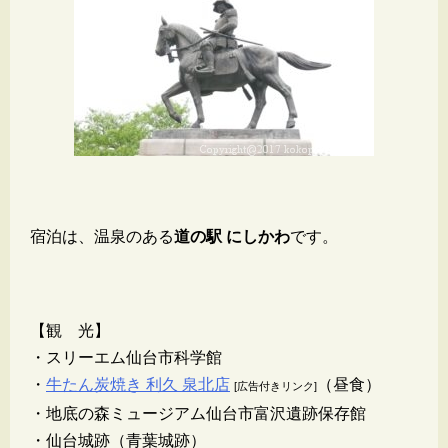
宿泊は、温泉のある
道の駅
にしかわ
です。
【観 光】
・スリーエム仙台市科学館
・
牛たん炭焼き 利久 泉北店
（昼食）
[広告付きリンク]
・地底の森ミュージアム仙台市富沢遺跡保存館
・仙台城跡（青葉城跡）