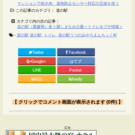
マンションで焼き肉 過熱防止センサー対応の五徳を使う
この記事のカテゴリ： 道の駅
カテゴリ内の次の記事：
道の駅（愛媛県）多々羅しまなみ公園＜トイレ＆プチ情報＞
-
道の駅
道の駅
,
トイレ
,
道の駅うつのみやろまんちっく村
Twitter
Facebook
Google+
はてブ
LINE
Pocket
RSS
feedly
【 クリックでコメント画面が表示されます (0件) 】
Message
広告
メールアドレスが公開されることはありません。