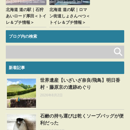
北海道 道の駅｜石狩
北海道 道の駅｜ロマ
あいロード厚田＜トイ
ン街道しょさんべつ＜
レ＆プチ情報＞
トイレ＆プチ情報＞
ブログ内の検索
新着記事
世界遺産【いざいざ奈良/飛鳥】明日香
村・藤原京の遺跡めぐり
2026年8月2日
石鹸の持ち運びは乾くソープバッグが便
利だった