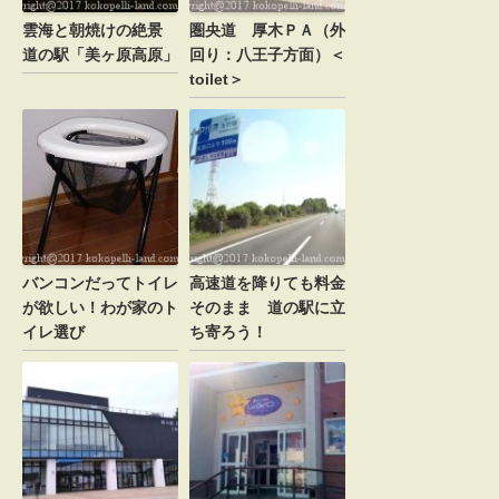
雲海と朝焼けの絶景
圏央道 厚木ＰＡ（外
道の駅「美ヶ原高原」
回り：八王子方面）＜
toilet＞
バンコンだってトイレ
高速道を降りても料金
が欲しい！わが家のト
そのまま 道の駅に立
イレ選び
ち寄ろう！