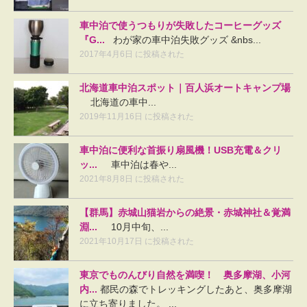
車中泊で使うつもりが失敗したコーヒーグッズ
『G...
わが家の車中泊失敗グッズ &nbs...
2017年4月6日 に投稿された
北海道車中泊スポット｜百人浜オートキャンプ場
北海道の車中...
2019年11月16日 に投稿された
車中泊に便利な首振り扇風機！USB充電＆クリ
ッ...
車中泊は春や...
2021年8月8日 に投稿された
【群馬】赤城山猫岩からの絶景・赤城神社＆覚満
淵...
10月中旬、...
2021年10月17日 に投稿された
東京でものんびり自然を満喫！ 奥多摩湖、小河
内...
都民の森でトレッキングしたあと、奥多摩湖
に立ち寄りました。 ...