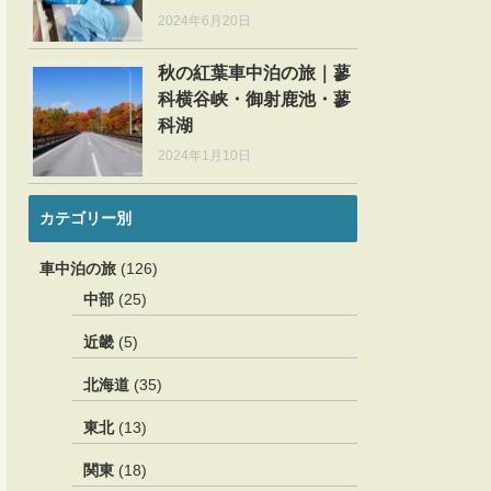
2024年6月20日
秋の紅葉車中泊の旅｜蓼
科横谷峡・御射鹿池・蓼
科湖
2024年1月10日
カテゴリー別
車中泊の旅
(126)
中部
(25)
近畿
(5)
北海道
(35)
東北
(13)
関東
(18)