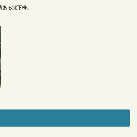
情ある沈下橋。