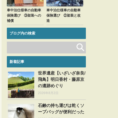
車中泊仕様車の自動車
車中泊仕様車の自動車
保険選び ③架装への
保険選び ②架装と改
補償
造
ブログ内の検索
新着記事
世界遺産【いざいざ奈良/
飛鳥】明日香村・藤原京
の遺跡めぐり
2026年8月2日
石鹸の持ち運びは乾くソ
ープバッグが便利だった