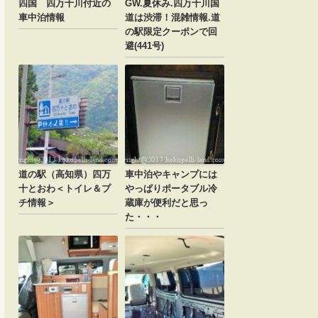
四国 四万十川付近の
GW.夏休み.四万十川国
車中泊情報
道は渋滞！混雑情報.道
の駅限定クーポンで回
避(441号)
道の駅（高知県）四万
車中泊やキャンプには
十とおわ＜トイレ＆プ
やっぱりポータブル冷
チ情報＞
蔵庫が便利だと思っ
た・・・