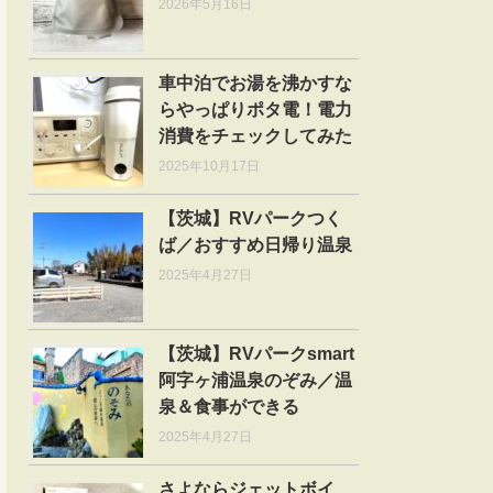
2026年5月16日
車中泊でお湯を沸かすな
らやっぱりポタ電！電力
消費をチェックしてみた
2025年10月17日
【茨城】RVパークつく
ば／おすすめ日帰り温泉
2025年4月27日
【茨城】RVパークsmart
阿字ヶ浦温泉のぞみ／温
泉＆食事ができる
2025年4月27日
さよならジェットボイ