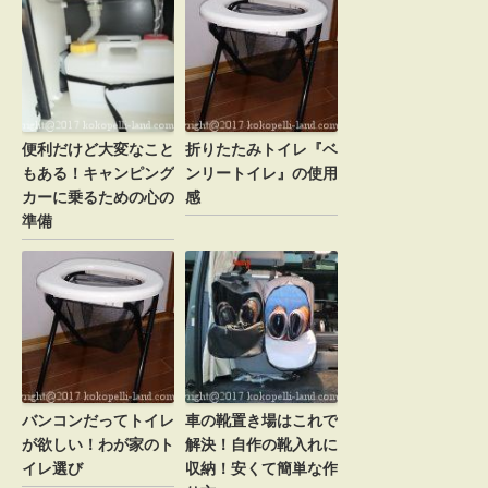
名前
*
メール
*
便利だけど大変なこと
折りたたみトイレ『ベ
もある！キャンピング
ンリートイレ』の使用
カーに乗るための心の
感
準備
新規投稿の通知をメールで受け取る場合、ここを
チェックしてください。
バンコンだってトイレ
車の靴置き場はこれで
が欲しい！わが家のト
解決！自作の靴入れに
イレ選び
収納！安くて簡単な作