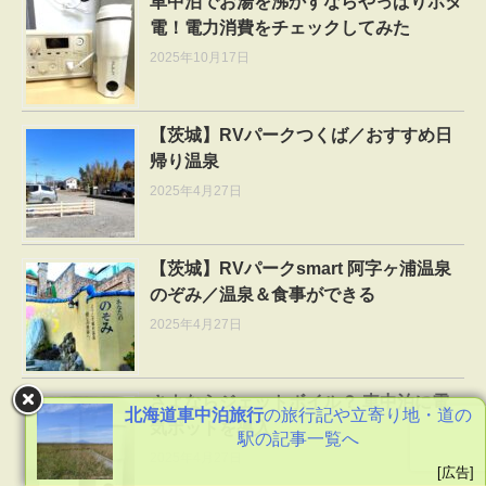
車中泊でお湯を沸かすならやっぱりポタ
電！電力消費をチェックしてみた
2025年10月17日
【茨城】RVパークつくば／おすすめ日
帰り温泉
2025年4月27日
【茨城】RVパークsmart 阿字ヶ浦温泉
のぞみ／温泉＆食事ができる
2025年4月27日
さよならジェットボイル？ 車中泊に電
北海道車中泊旅行
の旅行記や立寄り地・道の
気ポットを導入
駅の記事一覧へ
2025年4月27日
[広告]