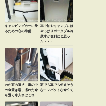
他の居住者と鉢合わせなんてことも・・・。
まさみるくさんはDIYお上手なのでいろいろ
変更できて楽しみですね(^^)
返信
キャンピングカーに乗
車中泊やキャンプには
るための心の準備
やっぱりポータブル冷
蔵庫が便利だと思っ
た・・・
Message
メールアドレスが公開されることはありません。
*
が付いている欄は必須項目です
コメント
わが家の選択、車の中
家でも車でも使えそう
の傘置き場、濡れた傘
なコンパクトな傘立て
を置く傘入れはこれ