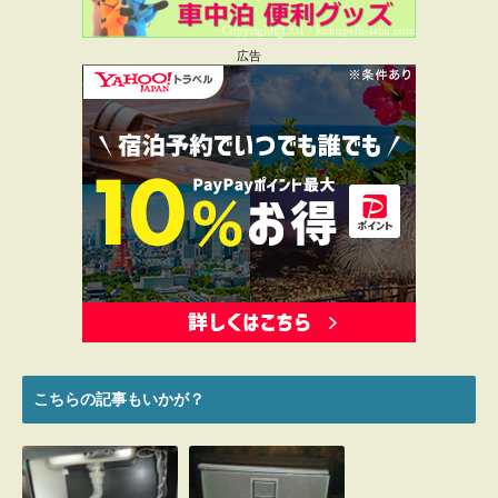
赤ちゃんがいるのでっていうのが一番大きか
ったかも。
哺乳瓶洗ったり手を洗ったりコップ洗った
広告
り。
子供が大きくなったら使わないかもっとは思
っています。
その時はDIYで変更予定ですー。
返信
koko-pelli
より:
2017年5月16日 5:21 PM
水は使えるとやっぱり便利ですよね。
結局洗い物をして、2Lでは足りない日もあり
こちらの記事もいかが？
ます。
うちは駐車場が立体なので、できるだけ手間
をかけたくなくて(^^;)
タイミング悪いとターンテーブルのところで