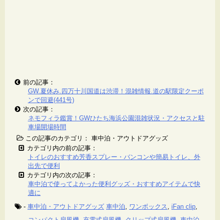
前の記事：
GW.夏休み.四万十川国道は渋滞！混雑情報.道の駅限定クーポ
ンで回避(441号)
次の記事：
ネモフィラ鑑賞！GWひたち海浜公園混雑状況・アクセスと駐
車場開場時間
この記事のカテゴリ： 車中泊・アウトドアグッズ
カテゴリ内の前の記事：
トイレのおすすめ芳香スプレー・バンコンや簡易トイレ、外
出先で便利
カテゴリ内の次の記事：
車中泊で使ってよかった便利グッズ・おすすめアイテムで快
適に
-
車中泊・アウトドアグッズ
車中泊
,
ワンボックス
,
iFan clip
,
コンパクト扇風機
,
充電式扇風機
,
クリップ式扇風機
,
車中泊