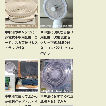
車中泊やキャンプに！
車中泊に便利な首振り
充電式小型扇風機・コ
扇風機！USB充電＆
ードレス＆首振り＆ス
クリップ式＆LED付
トラップ付き
き！コンパクトでコス
パよし
車中泊で使ってよかっ
車中泊におすすめな扇
た便利グッズ・おすす
風機を探してみた