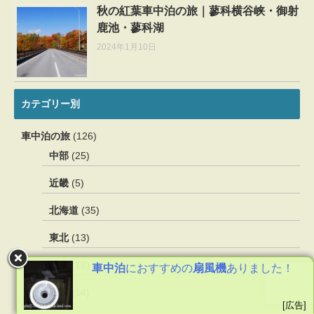
秋の紅葉車中泊の旅｜蓼科横谷峡・御射
鹿池・蓼科湖
2024年1月10日
カテゴリー別
車中泊の旅
(126)
中部
(25)
近畿
(5)
北海道
(35)
東北
(13)
関東
(18)
車中泊
におすすめの
扇風機
ありました！
四国
(14)
[広告]