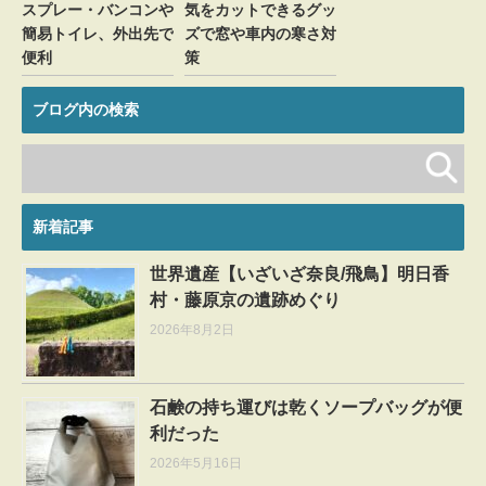
スプレー・バンコンや
気をカットできるグッ
簡易トイレ、外出先で
ズで窓や車内の寒さ対
便利
策
ブログ内の検索
新着記事
世界遺産【いざいざ奈良/飛鳥】明日香
村・藤原京の遺跡めぐり
2026年8月2日
石鹸の持ち運びは乾くソープバッグが便
利だった
2026年5月16日