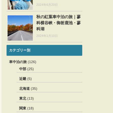
2024年6月20日
秋の紅葉車中泊の旅｜蓼
科横谷峡・御射鹿池・蓼
科湖
2024年1月10日
カテゴリー別
車中泊の旅
(126)
中部
(25)
近畿
(5)
北海道
(35)
東北
(13)
関東
(18)