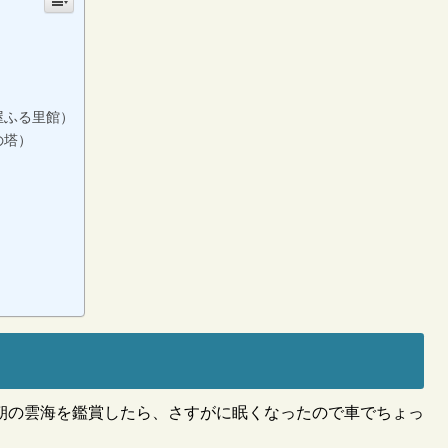
）
屋ふる里館）
の塔）
朝の雲海を鑑賞したら、さすがに眠くなったので車でちょっ