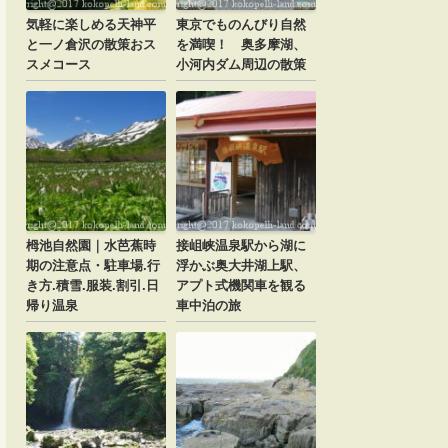
気軽に楽しめる天神平
東京でものんびり自然
と一ノ倉沢の散策おス
を満喫！ 奥多摩湖、
スメコース
小河内ダム周辺の散策
栂池自然園｜水芭蕉時
接岨峡温泉駅から湖に
期の注意点・駐車場.行
浮かぶ奥大井湖上駅、
き方.積雪.服装.割引.日
アプト式機関車を観る
帰り温泉
車中泊の旅