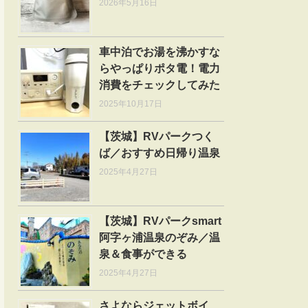
2026年5月16日
車中泊でお湯を沸かすな
らやっぱりポタ電！電力
消費をチェックしてみた
2025年10月17日
【茨城】RVパークつく
ば／おすすめ日帰り温泉
2025年4月27日
【茨城】RVパークsmart
阿字ヶ浦温泉のぞみ／温
泉＆食事ができる
2025年4月27日
さよならジェットボイ