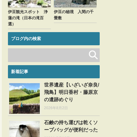
伊豆観光スポット 浄
伊豆の秘境 入間の千
蓮の滝（日本の滝百
畳敷
選）
ブログ内の検索
新着記事
世界遺産【いざいざ奈良/
飛鳥】明日香村・藤原京
の遺跡めぐり
2026年8月2日
石鹸の持ち運びは乾くソ
ープバッグが便利だった