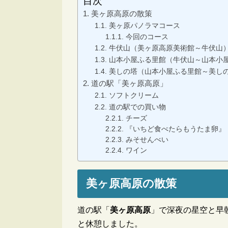
目次
美ヶ原高原の散策
美ヶ原パノラマコース
今回のコース
牛伏山（美ヶ原高原美術館～牛伏山
山本小屋ふる里館（牛伏山～山本小
美しの塔（山本小屋ふる里館～美し
道の駅「美ヶ原高原」
ソフトクリーム
道の駅での買い物
チーズ
『いちど食べたらもうたま卵』
みそせんべい
ワイン
美ヶ原高原の散策
道の駅「
美ヶ原高原
」で深夜の星空と早
と休憩しました。