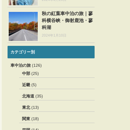
秋の紅葉車中泊の旅｜蓼
科横谷峡・御射鹿池・蓼
科湖
2024年1月10日
カテゴリー別
車中泊の旅
(126)
中部
(25)
近畿
(5)
北海道
(35)
東北
(13)
関東
(18)
四国
(14)