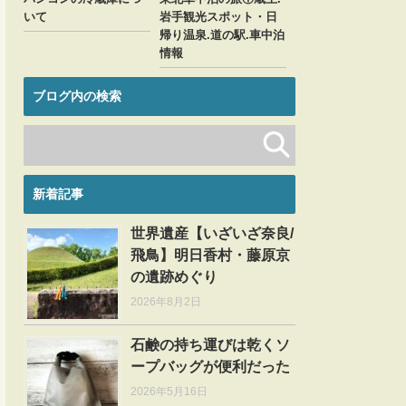
いて
岩手観光スポット・日
帰り温泉.道の駅.車中泊
情報
ブログ内の検索
新着記事
世界遺産【いざいざ奈良/
飛鳥】明日香村・藤原京
の遺跡めぐり
2026年8月2日
石鹸の持ち運びは乾くソ
ープバッグが便利だった
2026年5月16日