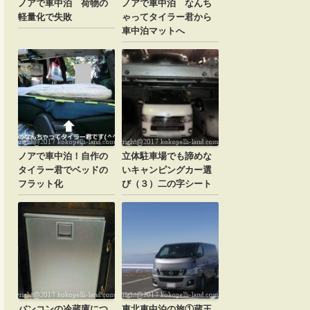
ノアで車中泊 荷物の
ノアで車中泊 なんち
軽量化で失敗
ゃってタイラー君から
車中泊マットへ
ノアで車中泊！自作の
立体駐車場でも諦めな
タイラー君でベッドの
いキャンピングカー選
フラット化
び（３）二の字シート
バンコンの冷蔵庫につ
東北車中泊の旅①蔵王.