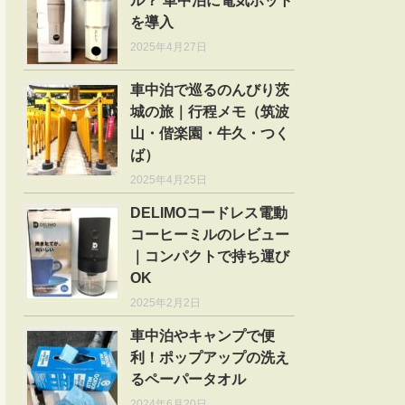
ル？ 車中泊に電気ポット
を導入
2025年4月27日
車中泊で巡るのんびり茨
城の旅｜行程メモ（筑波
山・偕楽園・牛久・つく
ば）
2025年4月25日
DELIMOコードレス電動
コーヒーミルのレビュー
｜コンパクトで持ち運び
OK
2025年2月2日
車中泊やキャンプで便
利！ポップアップの洗え
るペーパータオル
2024年6月20日